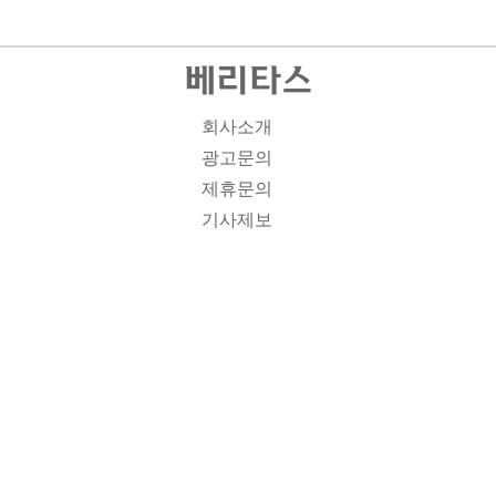
회사소개
광고문의
제휴문의
기사제보
개인정보취급방침
주소1: 서울시 종로구 대학로 19, 기독교회관 1012A호 인
터넷신문등록번호 : 서울 아00701 | 등록일 : 2008.11.12 |
제호 : 베리타스 | 발행인-편집인: 김진한 | 청소년보호책임
자 : 이민애 | 베리타스의 모든 콘텐츠(기사)는 저작권법의
보호를 받는 바, 무단전재, 복사, 배포 등을 금합니다. [콘텐
츠 문의] Tel : 02-3673-3927 l Fax : 02-6280-1799