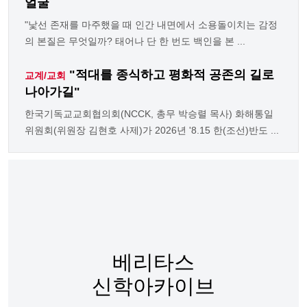
얼굴
"낯선 존재를 마주했을 때 인간 내면에서 소용돌이치는 감정
의 본질은 무엇일까? 태어나 단 한 번도 백인을 본 ...
"적대를 종식하고 평화적 공존의 길로
교계/교회
나아가길"
한국기독교교회협의회(NCCK, 총무 박승렬 목사) 화해통일
위원회(위원장 김현호 사제)가 2026년 '8.15 한(조선)반도 ...
베리타스
신학아카이브