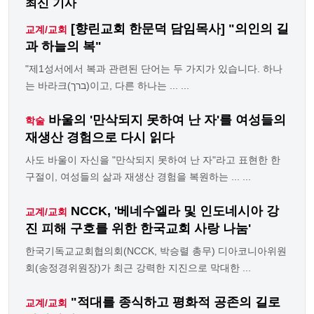
최신 기사
[향린교회 한문덕 담임목사] "의인의 길
교계/교회
과 하늘의 복"
"제1성서에서 복과 관련된 단어는 두 가지가 있습니다. 하나
는 바라크(ברך)이고, 다른 하나는 ... ...
바울의 '만삭되지 못하여 난 자'를 여성들의
학술
재생산 경험으로 다시 읽다
사도 바울이 자신을 "만삭되지 못하여 난 자"라고 표현한 한
구절이, 여성들의 삶과 재생산 경험을 복원하는 ... ...
NCCK, '베네수엘라 및 인도네시아 강
교계/교회
진 피해 구호를 위한 한국교회 사랑 나눔'
한국기독교교회협의회(NCCK, 박승렬 총무) 디아코니아위원
회(송정경위원장)가 최근 강력한 지진으로 막대한 ...
"적대를 종식하고 평화적 공존의 길로
교계/교회