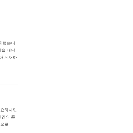
소천했습니
담을 대담
받아 게재하
필요하다면
인간의 존
것으로