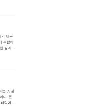
사가 난무
에 부합하
미한 결과…
하는 것 같
이다. 돈
적 쾌락에…