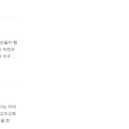
자손들이 행
이 자연과
저 지구…
했다는 이야
인교포교회
을 한