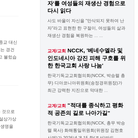
자'를 여성들의 재생산 경험으로
다시 읽다
사도 바울이 자신을 "만삭되지 못하여 난
자"라고 표현한 한 구절이, 여성들의 삶과
재생산 경험을 복원하는 ... ...
래종교 대신
는 경건
NCCK, '베네수엘라 및
교계/교회
라고 불렀습
인도네시아 강진 피해 구호를 위
한 한국교회 사랑 나눔'
한국기독교교회협의회(NCCK, 박승렬 총
무) 디아코니아위원회(송정경위원장)가
최근 강력한 지진으로 막대한 ...
"적대를 종식하고 평화
교계/교회
은 것으로
적 공존의 길로 나아가길"
 설상가상
한국기독교교회협의회(NCCK, 총무 박승
 생명을
렬 목사) 화해통일위원회(위원장 김현호
사제)가 2026년 '8.15 한(조선)반도 ...