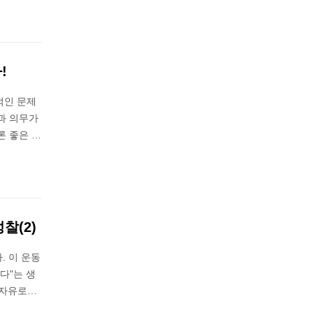
!
적인 문제
과 의무가
론 좋은 …
찰(2)
. 이 운동
다"는 생
 자유로…