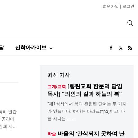
회원가입
|
로그인
담
신학아카이브
최신 기사
[향린교회 한문덕 담임
교계/교회
목사] "의인의 길과 하늘의 복"
"제1성서에서 복과 관련된 단어는 두 가지
가 있습니다. 하나는 바라크(ברך)이고, 다
특히 인간
른 하나는 ... ...
 공간에
한때 지…
바울의 '만삭되지 못하여 난
학술