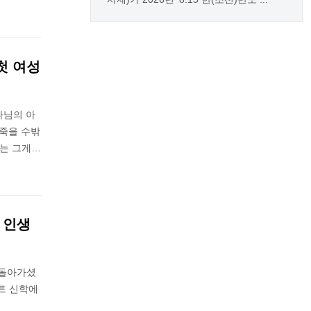
첫 여성
나님의 아
 죽을 수밖
나는 그게…
 인생
 돌아가셨
트 신학에