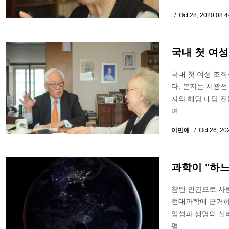
Oct 28, 2020 08:
국내 첫 여성
국내 첫 여성 조직
다. 본지는 서광선
자와 해당 대담 전
며 …
이민애
Oct 26, 2
과학이 "하
참된 인간으로 사
현대과학에 근거하
엄성과 생명의 신
폄…