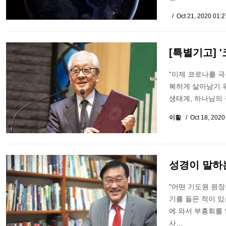
Oct 21, 2020 01:
[특별기고] 
"이제 코로나를 극
복하게 살아남기 
생태계, 하나님의
이활
Oct 18, 202
성경이 말하는
"어떤 기도원 원장은
기를 들은 적이 
에 와서 부흥회를
사…