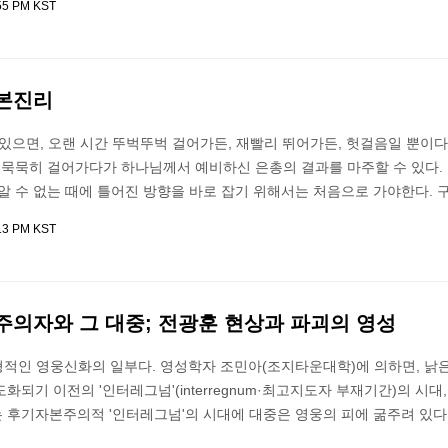
:55 PM KST
본진리
있으면, 오랜 시간 뚜벅뚜벅 걸어가든, 재빨리 뛰어가든, 헛걸음일 뿐이다
, 묵묵히 걸어가다가 하나님께서 예비하신 은총의 결과를 마주할 수 있다.
알 수 없는 때에 틀어진 방향을 바로 잡기 위해서는 처음으로 가야한다. 
:13 PM KST
주의자와 그 대중; 전광훈 현상과 파괴의 영성
전형적인 영웅신화의 일부다. 영성학자 조민아(조지타운대학)에 의하면, 낡은
화되기 이전의 '인터레그넘'(interregnum·최고지도자 부재기간)의 시대,
 후기자본주의적 '인터레그넘'의 시대에 대중은 영웅의 피에 굶주려 있다.