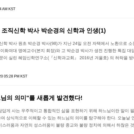
44 AM KST
 조직신학 박사 박순경의 신학과 인생(1)
신학 박사 원초 박순경 박사(98)가 지난 24일 오전 자택에서 노환으로 
 이화여대 명예교수(본지 회장)와 고 박순경 박사가 생전 진행한 특집 대
문이 실린 혜암신학연구소(『신학과교회』 2016년 겨울호) 의 허락을 
020 05:28 PM KST
느님의 의미"를 새롭게 발견했다!
람답게 사는 우주적이고 통합적인 삶을 표현하기 위해 하느님이란 말이 
여 상식적으로 이해할 수 있는 하느님의 의미를 탐구해야 한다. 오늘날 
비스러움과 자연의 성스러움이 불량 종교와 불량 정치에 의해서 하찮은 