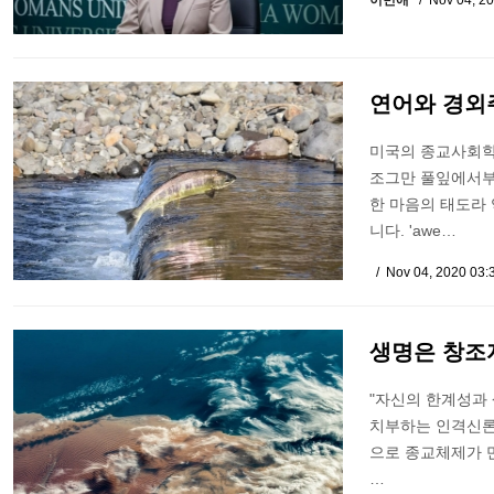
이민애
Nov 04, 2
연어와 경외주
미국의 종교사회학자
조그만 풀잎에서부
한 마음의 태도라 
니다. 'awe…
Nov 04, 2020 03:
생명은 창조
"자신의 한계성과
치부하는 인격신론
으로 종교체제가 
…