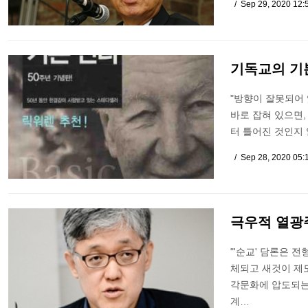
Sep 29, 2020 12
기독교의 기
"방향이 잘못되어 
바로 잡혀 있으면
터 틀어진 것인지 
Sep 28, 2020 05
극우적 열광
"'순교' 담론은 
체되고 새것이 제도
각문화에 압도되는
계…