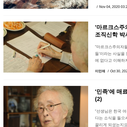
Nov 04, 2020 03:
'마르크스주
조직신학 박사
"마르크스주의자들
들'이라는 사실을 
에 없다고 이해하지
이민애
Oct 30, 2
'민족'에 매
(2)
"선생님은 한국 
다는 소식을 들으
끌리게 되셨는지요