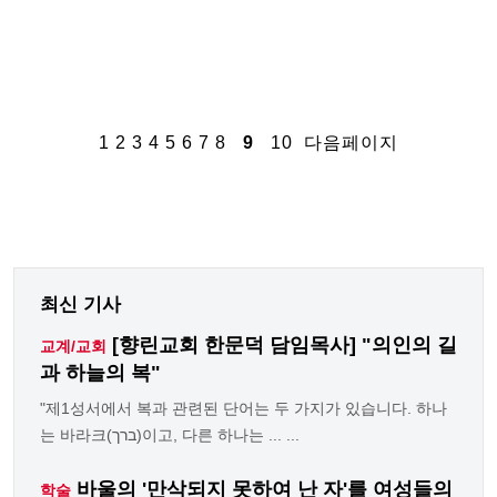
1
2
3
4
5
6
7
8
9
10
다음페이지
최신 기사
[향린교회 한문덕 담임목사] "의인의 길
교계/교회
과 하늘의 복"
"제1성서에서 복과 관련된 단어는 두 가지가 있습니다. 하나
는 바라크(ברך)이고, 다른 하나는 ... ...
바울의 '만삭되지 못하여 난 자'를 여성들의
학술