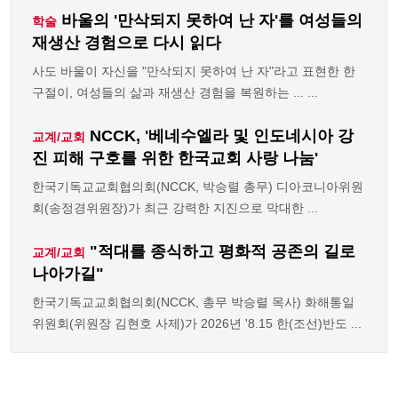
바울의 '만삭되지 못하여 난 자'를 여성들의
학술
재생산 경험으로 다시 읽다
사도 바울이 자신을 "만삭되지 못하여 난 자"라고 표현한 한
구절이, 여성들의 삶과 재생산 경험을 복원하는 ... ...
NCCK, '베네수엘라 및 인도네시아 강
교계/교회
진 피해 구호를 위한 한국교회 사랑 나눔'
한국기독교교회협의회(NCCK, 박승렬 총무) 디아코니아위원
회(송정경위원장)가 최근 강력한 지진으로 막대한 ...
"적대를 종식하고 평화적 공존의 길로
교계/교회
나아가길"
한국기독교교회협의회(NCCK, 총무 박승렬 목사) 화해통일
위원회(위원장 김현호 사제)가 2026년 '8.15 한(조선)반도 ...