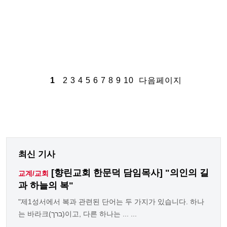
1
2
3
4
5
6
7
8
9
10
다음페이지
최신 기사
[향린교회 한문덕 담임목사] "의인의 길
교계/교회
과 하늘의 복"
"제1성서에서 복과 관련된 단어는 두 가지가 있습니다. 하나
는 바라크(ברך)이고, 다른 하나는 ... ...