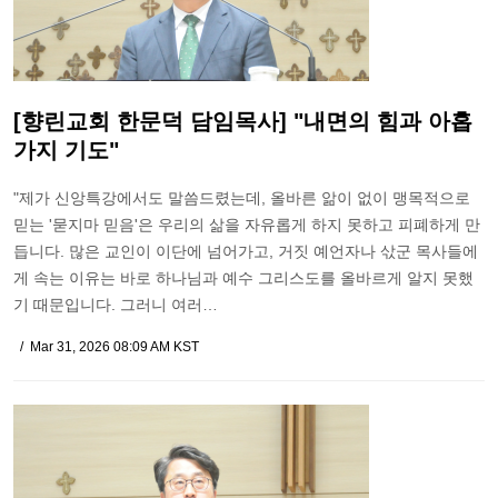
[향린교회 한문덕 담임목사] "내면의 힘과 아홉
가지 기도"
"제가 신앙특강에서도 말씀드렸는데, 올바른 앎이 없이 맹목적으로
믿는 '묻지마 믿음'은 우리의 삶을 자유롭게 하지 못하고 피폐하게 만
듭니다. 많은 교인이 이단에 넘어가고, 거짓 예언자나 삯군 목사들에
게 속는 이유는 바로 하나님과 예수 그리스도를 올바르게 알지 못했
기 때문입니다. 그러니 여러…
Mar 31, 2026 08:09 AM KST