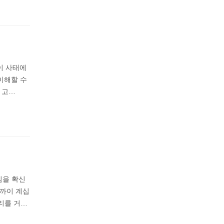
이 사태에
이해할 수
 고…
심을 확신
가까이 계십
리를 거…