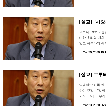
[설교] "사랑
코로나 19로 고통
대한 우리의 대처 
없고 극복하기 어려
Mar 29, 2020 10:
[설교] 그루
믿음이란 비록 알
하는 것입니다. 하
시오. 그리고 우
Mar 23, 2020 06: