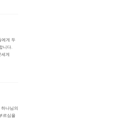
들에게 두
합니다.
굳세게
, 하나님의
 부르심을