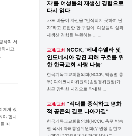
자'를 여성들의 재생산 경험으로
다시 읽다
사도 바울이 자신을 "만삭되지 못하여 난
자"라고 표현한 한 구절이, 여성들의 삶과
재생산 경험을 복원하는 ... ...
랑하며 서
서하시고,
NCCK, '베네수엘라 및
교계/교회
…
인도네시아 강진 피해 구호를 위
한 한국교회 사랑 나눔'
한국기독교교회협의회(NCCK, 박승렬 총
무) 디아코니아위원회(송정경위원장)가
최근 강력한 지진으로 막대한 ...
"적대를 종식하고 평화
교계/교회
리에게 있
적 공존의 길로 나아가길"
워야 합니
한국기독교교회협의회(NCCK, 총무 박승
을 따
렬 목사) 화해통일위원회(위원장 김현호
사제)가 2026년 '8.15 한(조선)반도 ...