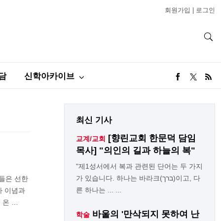
회원가입
|
로그인
담
신학아카이브
최신 기사
[향린교회 한문덕 담임
교계/교회
목사] "의인의 길과 하늘의 복"
"제1성서에서 복과 관련된 단어는 두 가지
가 있습니다. 하나는 바라크(ברך)이고, 다
그들은 선한
른 하나는 ... ...
가 이념과
 온 …
바울의 '만삭되지 못하여 난
학술