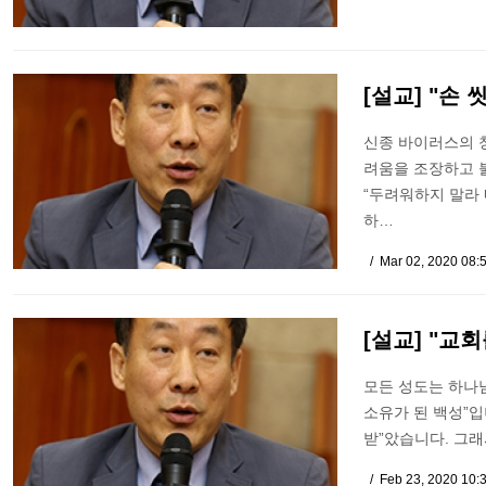
[설교] "손 
신종 바이러스의 
려움을 조장하고 
“두려워하지 말라 
하…
Mar 02, 2020 08:
[설교] "교
모든 성도는 하나님
소유가 된 백성”입
받”았습니다. 그래
Feb 23, 2020 10: