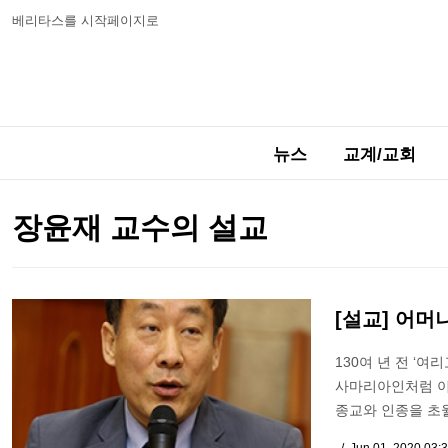
베리타스를 시작페이지로
뉴스
교계/교회
장윤재 교수의 설교
[설교] 어머
130여 년 전 ‘
사마리아인처럼 이
종교와 인종을 초