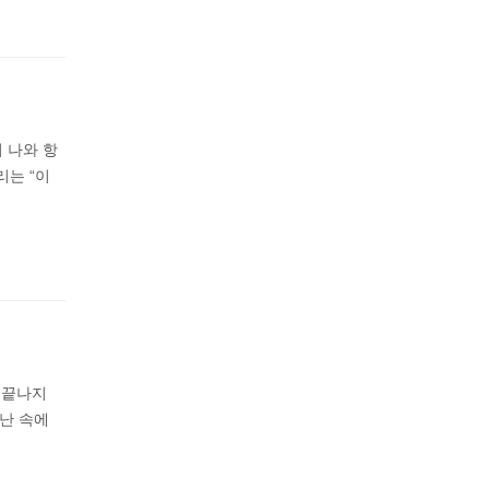
 나와 항
리는 “이
 끝나지
난 속에