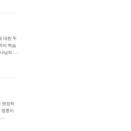
 대한 두
까지 찍습
하나님의 …
라 판정하
) 영혼이
허…