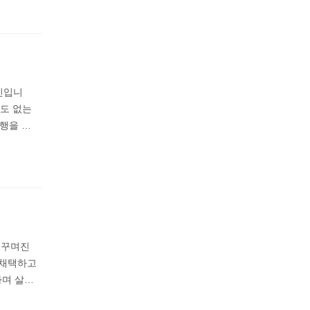
인입니
끝도 없는
행을 …
 꾸며진
 채택하고
하며 살…