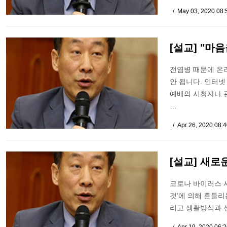
May 03, 2020 08
[설교] "마
전염병 때문에 온
안 됩니다. 인터넷 
예배의 시청자나 
…
Apr 26, 2020 08:
[설교] 새로
코로나 바이러스 사
것’에 의해 흔들
리고 생활방식과 