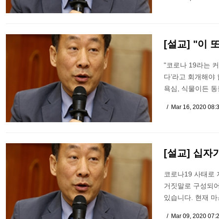
[설교] "이
"코로나 19라는 
다’라고 회개해야 
욕심, 식물이든 동
Mar 16, 2020 08:
[설교] 십자
코로나19 사태로 
거짓말로 구성되어
있습니다. 현재 마
Mar 09, 2020 07: