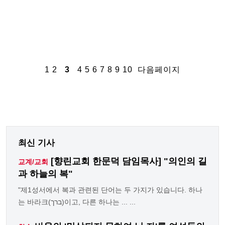
1
2
3
4
5
6
7
8
9
10
다음페이지
최신 기사
[향린교회 한문덕 담임목사] "의인의 길
교계/교회
과 하늘의 복"
"제1성서에서 복과 관련된 단어는 두 가지가 있습니다. 하나
는 바라크(ברך)이고, 다른 하나는 ... ...