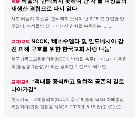
바울의 '만삭되지 못하여 난 자'를 여성들의
학술
재생산 경험으로 다시 읽다
사도 바울이 자신을 "만삭되지 못하여 난 자"라고 표현한 한
구절이, 여성들의 삶과 재생산 경험을 복원하는 ... ...
NCCK, '베네수엘라 및 인도네시아 강
교계/교회
진 피해 구호를 위한 한국교회 사랑 나눔'
한국기독교교회협의회(NCCK, 박승렬 총무) 디아코니아위원
회(송정경위원장)가 최근 강력한 지진으로 막대한 ...
"적대를 종식하고 평화적 공존의 길로
교계/교회
나아가길"
한국기독교교회협의회(NCCK, 총무 박승렬 목사) 화해통일
위원회(위원장 김현호 사제)가 2026년 '8.15 한(조선)반도 ...