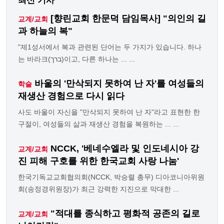
최신 기사
[향린교회 한문덕 담임목사] "의인의 길
교계/교회
과 하늘의 복"
"제1성서에서 복과 관련된 단어는 두 가지가 있습니다. 하나
는 바라크(ברך)이고, 다른 하나는 ... ...
바울의 '만삭되지 못하여 난 자'를 여성들의
학술
재생산 경험으로 다시 읽다
사도 바울이 자신을 "만삭되지 못하여 난 자"라고 표현한 한
구절이, 여성들의 삶과 재생산 경험을 복원하는 ... ...
NCCK, '베네수엘라 및 인도네시아 강
교계/교회
진 피해 구호를 위한 한국교회 사랑 나눔'
한국기독교교회협의회(NCCK, 박승렬 총무) 디아코니아위원
회(송정경위원장)가 최근 강력한 지진으로 막대한 ...
"적대를 종식하고 평화적 공존의 길로
교계/교회