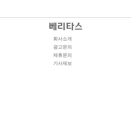
회사소개
광고문의
제휴문의
기사제보
개인정보취급방침
주소1: 서울시 종로구 대학로 19, 기독교회관 1012A호 인
터넷신문등록번호 : 서울 아00701 | 등록일 : 2008.11.12 |
제호 : 베리타스 | 발행인-편집인: 김진한 | 청소년보호책임
자 : 이민애 | 베리타스의 모든 콘텐츠(기사)는 저작권법의
보호를 받는 바, 무단전재, 복사, 배포 등을 금합니다. [콘텐