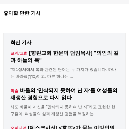
좋아할 만한 기사
최신 기사
[향린교회 한문덕 담임목사] "의인의 길
교계/교회
과 하늘의 복"
"제1성서에서 복과 관련된 단어는 두 가지가 있습니다. 하나
는 바라크(ברך)이고, 다른 하나는 ...
바울의 '만삭되지 못하여 난 자'를 여성들의
학술
재생산 경험으로 다시 읽다
사도 바울이 자신을 "만삭되지 못하여 난 자"라고 표현한 한
구절이, 여성들의 삶과 재생산 경험을 복원하는 ... ...
[데스크시선] <호프>가 묻는 이방인의
오피니언