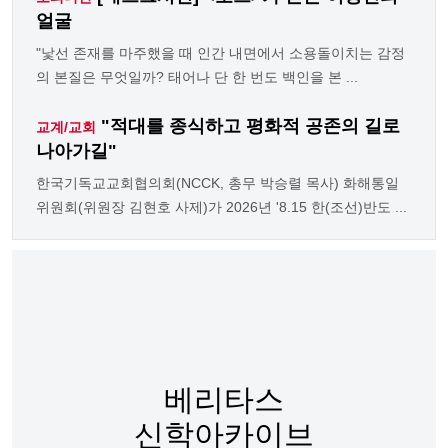
얼굴
"낯선 존재를 마주했을 때 인간 내면에서 소용돌이치는 감정
의 본질은 무엇일까? 태어나 단 한 번도 백인을 본 ...
"적대를 종식하고 평화적 공존의 길로
교계/교회
나아가길"
한국기독교교회협의회(NCCK, 총무 박승렬 목사) 화해통일
위원회(위원장 김현호 사제)가 2026년 '8.15 한(조선)반도 ...
베리타스
신학아카이브