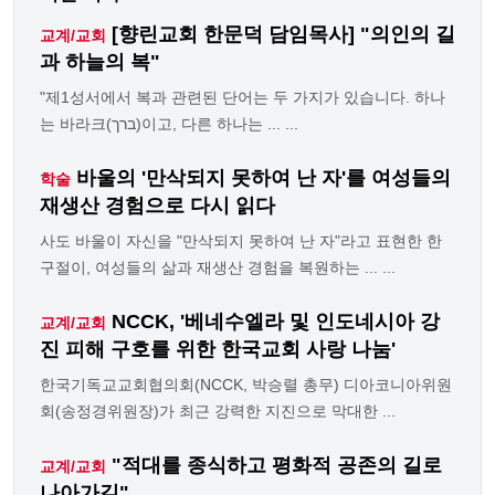
[향린교회 한문덕 담임목사] "의인의 길
교계/교회
과 하늘의 복"
"제1성서에서 복과 관련된 단어는 두 가지가 있습니다. 하나
는 바라크(ברך)이고, 다른 하나는 ... ...
바울의 '만삭되지 못하여 난 자'를 여성들의
학술
재생산 경험으로 다시 읽다
사도 바울이 자신을 "만삭되지 못하여 난 자"라고 표현한 한
구절이, 여성들의 삶과 재생산 경험을 복원하는 ... ...
NCCK, '베네수엘라 및 인도네시아 강
교계/교회
진 피해 구호를 위한 한국교회 사랑 나눔'
한국기독교교회협의회(NCCK, 박승렬 총무) 디아코니아위원
회(송정경위원장)가 최근 강력한 지진으로 막대한 ...
"적대를 종식하고 평화적 공존의 길로
교계/교회
나아가길"