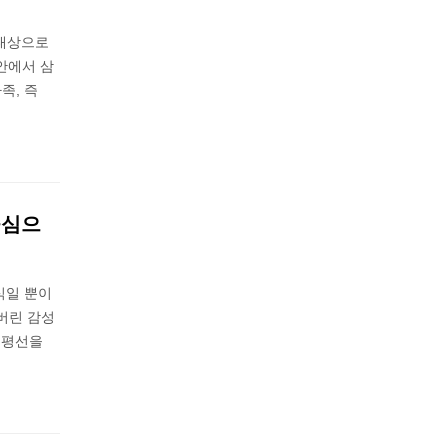
대상으로
안에서 삼
족, 즉
중심으
식일 뿐이
버린 감성
지평선을