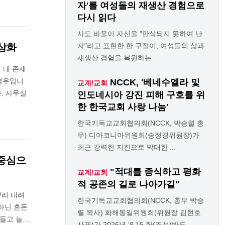
자'를 여성들의 재생산 경험으로
다시 읽다
사도 바울이 자신을 "만삭되지 못하여 난
우상화
자"라고 표현한 한 구절이, 여성들의 삶과
재생산 경험을 복원하는 ... ...
 내 존재
경우입니
NCCK, '베네수엘라 및
교계/교회
, 사무실
인도네시아 강진 피해 구호를 위
한 한국교회 사랑 나눔'
한국기독교교회협의회(NCCK, 박승렬 총
무) 디아코니아위원회(송정경위원장)가
최근 강력한 지진으로 막대한 ...
 중심으
"적대를 종식하고 평화
교계/교회
적 공존의 길로 나아가길"
뿌리 내려
한국기독교교회협의회(NCCK, 총무 박승
아닌 혼돈
렬 목사) 화해통일위원회(위원장 김현호
불들고 늘…
사제)가 2026년 '8.15 한(조선)반도 ...