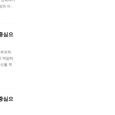
로 전락하기
앙의 이…
 중심으
격주의적
고 억압하
신을 작
 중심으