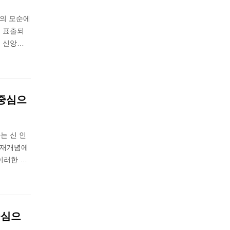
이의 모순에
게 표출되
 신앙…
 중심으
는 신 인
존재개념에
이러한 …
중심으