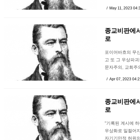
May 11, 2023 04
종교비판에서
로
포이어바흐의 무신
고 또 그 우상파괴
문자주의, 교회주
Apr 07, 2023 04:
종교비판에서
로
"기록된 계시에 
우상화로 일컬어지
자기기만적 허위의