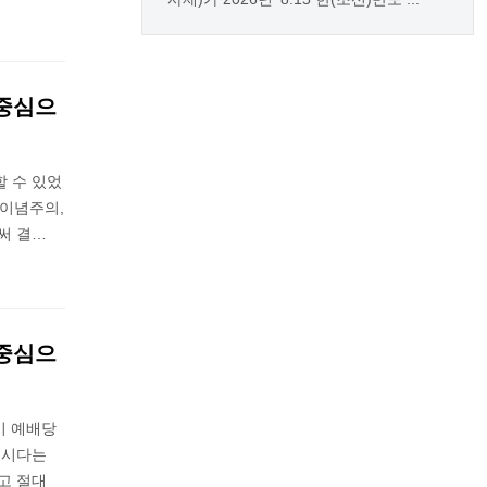
 중심으
 수 있었
 이념주의,
써 결…
 중심으
이 예배당
계시다는
고 절대