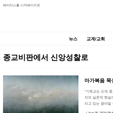
베리타스를 시작페이지로
뉴스
교계/교회
종교비판에서 신앙성찰로
마가복음 묵상
"기독교는 도덕 종
자의 실존적 현실
리고 있는 광야일