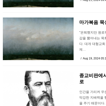
Aug 25, 2024 09:
마가복음 묵상
"은퇴했지만 원로
감을 뿜어내는 목
다. 대개 대형교회
제…
Aug 19, 2024 05:
종교비판에서
로
인간을 가리켜 우상
막강한 지배력을 
을 주기 때문이다.