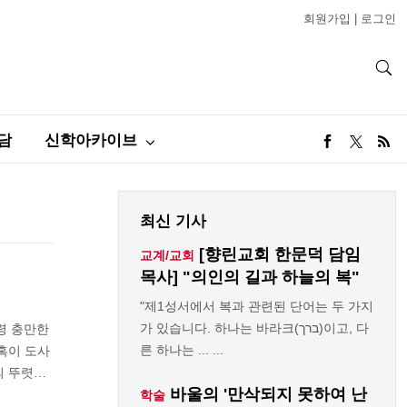
회원가입
|
로그인
담
신학아카이브
최신 기사
[향린교회 한문덕 담임
교계/교회
목사] "의인의 길과 하늘의 복"
"제1성서에서 복과 관련된 단어는 두 가지
가 있습니다. 하나는 바라크(ברך)이고, 다
령 충만한
른 하나는 ... ...
혹이 도사
의 뚜렷…
바울의 '만삭되지 못하여 난
학술