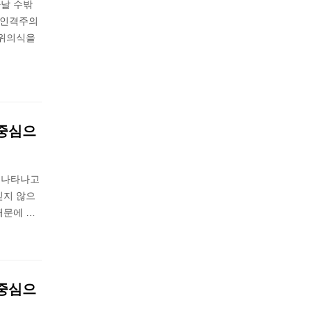
날 수밖
 인격주의
허위의식을
 중심으
 나타나고
믿지 않으
때문에 …
 중심으