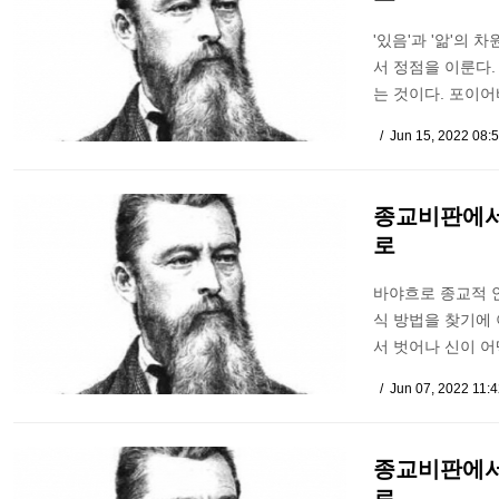
'있음'과 '앎'의
서 정점을 이룬다.
는 것이다. 포이
Jun 15, 2022 08:
종교비판에서
로
바야흐로 종교적 
식 방법을 찾기에
서 벗어나 신이 어
Jun 07, 2022 11:
종교비판에서
로