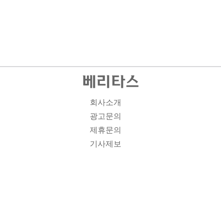
회사소개
광고문의
제휴문의
기사제보
개인정보취급방침
주소1: 서울시 종로구 대학로 19, 기독교회관 1012A호 인
터넷신문등록번호 : 서울 아00701 | 등록일 : 2008.11.12 |