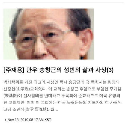
[주재용] 만우 송창근의 성빈의 삶과 사상(3)
박사학위를 가진 최고의 지성인 목사 송창근의 첫 목회지는 평양의
산정현(山亭峴)교회였다. 이 교회는 송창근 후임으로 부임한 주기철
(朱基撤)이 신사참배를 반대하고 투옥되어 순교하므로 더욱 유명해
진 교회지만, 이미 이 교회에는 한국 독립운동의 지도자의 한 사람인
고당 조만식(古堂 曺晩植), 월…
Nov 18, 2010 08:17 AM KST