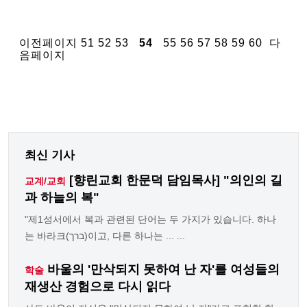
이전페이지
51
52
53
54
55
56
57
58
59
60
다
음페이지
최신 기사
[향린교회 한문덕 담임목사] "의인의 길
교계/교회
과 하늘의 복"
"제1성서에서 복과 관련된 단어는 두 가지가 있습니다. 하나
는 바라크(ברך)이고, 다른 하나는 ... ...
바울의 '만삭되지 못하여 난 자'를 여성들의
학술
재생산 경험으로 다시 읽다