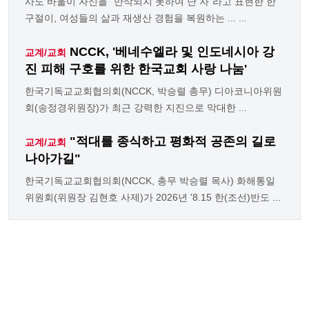
사도 바울이 자신을 "만삭되지 못하여 난 자"라고 표현한 한
구절이, 여성들의 삶과 재생산 경험을 복원하는 ... ...
NCCK, '베네수엘라 및 인도네시아 강
교계/교회
진 피해 구호를 위한 한국교회 사랑 나눔'
한국기독교교회협의회(NCCK, 박승렬 총무) 디아코니아위원
회(송정경위원장)가 최근 강력한 지진으로 막대한 ...
"적대를 종식하고 평화적 공존의 길로
교계/교회
나아가길"
한국기독교교회협의회(NCCK, 총무 박승렬 목사) 화해통일
위원회(위원장 김현호 사제)가 2026년 '8.15 한(조선)반도 ...