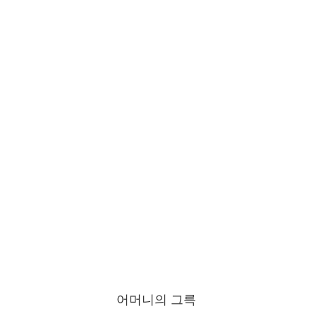
어머니의 그륵