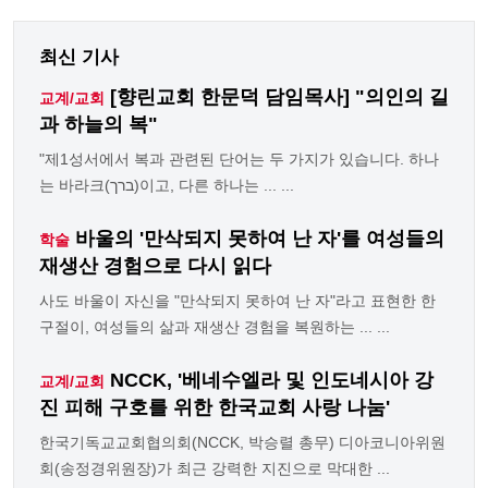
최신 기사
[향린교회 한문덕 담임목사] "의인의 길
교계/교회
과 하늘의 복"
"제1성서에서 복과 관련된 단어는 두 가지가 있습니다. 하나
는 바라크(ברך)이고, 다른 하나는 ... ...
바울의 '만삭되지 못하여 난 자'를 여성들의
학술
재생산 경험으로 다시 읽다
사도 바울이 자신을 "만삭되지 못하여 난 자"라고 표현한 한
구절이, 여성들의 삶과 재생산 경험을 복원하는 ... ...
NCCK, '베네수엘라 및 인도네시아 강
교계/교회
진 피해 구호를 위한 한국교회 사랑 나눔'
한국기독교교회협의회(NCCK, 박승렬 총무) 디아코니아위원
회(송정경위원장)가 최근 강력한 지진으로 막대한 ...