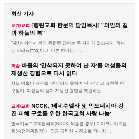
최신 기사
[향린교회 한문덕 담임목사] "의인의 길
교계/교회
과 하늘의 복"
"제1성서에서 복과 관련된 단어는 두 가지가 있습니다. 하나
는 바라크(ברך)이고, 다른 하나는 ... ...
바울의 '만삭되지 못하여 난 자'를 여성들의
학술
재생산 경험으로 다시 읽다
사도 바울이 자신을 "만삭되지 못하여 난 자"라고 표현한 한
구절이, 여성들의 삶과 재생산 경험을 복원하는 ... ...
NCCK, '베네수엘라 및 인도네시아 강
교계/교회
진 피해 구호를 위한 한국교회 사랑 나눔'
한국기독교교회협의회(NCCK, 박승렬 총무) 디아코니아위원
회(송정경위원장)가 최근 강력한 지진으로 막대한 ...