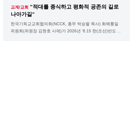
"적대를 종식하고 평화적 공존의 길로
교계/교회
나아가길"
한국기독교교회협의회(NCCK, 총무 박승렬 목사) 화해통일
위원회(위원장 김현호 사제)가 2026년 '8.15 한(조선)반도 ...