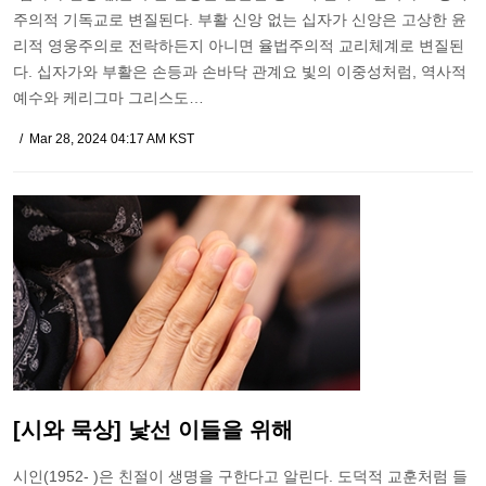
주의적 기독교로 변질된다. 부활 신앙 없는 십자가 신앙은 고상한 윤
리적 영웅주의로 전락하든지 아니면 율법주의적 교리체계로 변질된
다. 십자가와 부활은 손등과 손바닥 관계요 빛의 이중성처럼, 역사적
예수와 케리그마 그리스도…
Mar 28, 2024 04:17 AM KST
[시와 묵상] 낯선 이들을 위해
시인(1952- )은 친절이 생명을 구한다고 알린다. 도덕적 교훈처럼 들