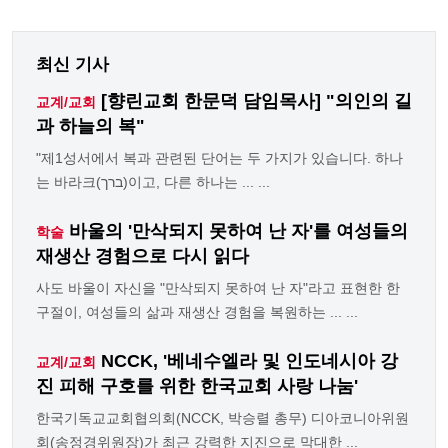
최신 기사
[향린교회 한문덕 담임목사] "의인의 길
교계/교회
과 하늘의 복"
"제1성서에서 복과 관련된 단어는 두 가지가 있습니다. 하나
는 바라크(ברך)이고, 다른 하나는 ... ...
바울의 '만삭되지 못하여 난 자'를 여성들의
학술
재생산 경험으로 다시 읽다
사도 바울이 자신을 "만삭되지 못하여 난 자"라고 표현한 한
구절이, 여성들의 삶과 재생산 경험을 복원하는 ... ...
NCCK, '베네수엘라 및 인도네시아 강
교계/교회
진 피해 구호를 위한 한국교회 사랑 나눔'
한국기독교교회협의회(NCCK, 박승렬 총무) 디아코니아위원
회(송정경위원장)가 최근 강력한 지진으로 막대한 ...