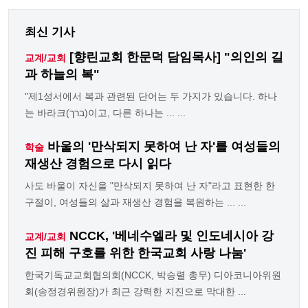
최신 기사
[향린교회 한문덕 담임목사] "의인의 길
교계/교회
과 하늘의 복"
"제1성서에서 복과 관련된 단어는 두 가지가 있습니다. 하나
는 바라크(ברך)이고, 다른 하나는 ... ...
바울의 '만삭되지 못하여 난 자'를 여성들의
학술
재생산 경험으로 다시 읽다
사도 바울이 자신을 "만삭되지 못하여 난 자"라고 표현한 한
구절이, 여성들의 삶과 재생산 경험을 복원하는 ... ...
NCCK, '베네수엘라 및 인도네시아 강
교계/교회
진 피해 구호를 위한 한국교회 사랑 나눔'
한국기독교교회협의회(NCCK, 박승렬 총무) 디아코니아위원
회(송정경위원장)가 최근 강력한 지진으로 막대한 ...