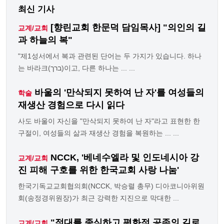
최신 기사
[향린교회 한문덕 담임목사] "의인의 길
교계/교회
과 하늘의 복"
"제1성서에서 복과 관련된 단어는 두 가지가 있습니다. 하나
는 바라크(ברך)이고, 다른 하나는 ... ...
바울의 '만삭되지 못하여 난 자'를 여성들의
학술
재생산 경험으로 다시 읽다
사도 바울이 자신을 "만삭되지 못하여 난 자"라고 표현한 한
구절이, 여성들의 삶과 재생산 경험을 복원하는 ... ...
NCCK, '베네수엘라 및 인도네시아 강
교계/교회
진 피해 구호를 위한 한국교회 사랑 나눔'
한국기독교교회협의회(NCCK, 박승렬 총무) 디아코니아위원
회(송정경위원장)가 최근 강력한 지진으로 막대한 ...
"적대를 종식하고 평화적 공존의 길로
교계/교회