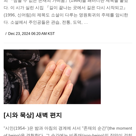
의 『참을 수 없는 존재의 가벼움』(1984)을 패러디한 제목을 붙였
다. 이 시가 실린 시집 『길이 끝나는 곳에서 길은 다시 시작되고』
(1996, 신어림)의 제목도 소설이 다루는 영원회귀의 주제를 암시한
다. 소설에서 주인공들은 관습, 전통, 도덕, …
Dec 23, 2024 06:20 AM KST
[시와 묵상] 새벽 편지
"시인(1954- )은 밤과 아침의 경계에 서서 "존재의 순간"(the moment
of being)을 경험한다. 그 순간에는 비존재(non-being)의 장막이 걷히