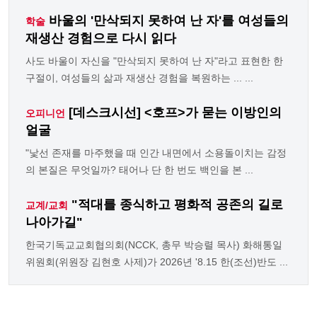
바울의 '만삭되지 못하여 난 자'를 여성들의
학술
재생산 경험으로 다시 읽다
사도 바울이 자신을 "만삭되지 못하여 난 자"라고 표현한 한
구절이, 여성들의 삶과 재생산 경험을 복원하는 ... ...
[데스크시선] <호프>가 묻는 이방인의
오피니언
얼굴
"낯선 존재를 마주했을 때 인간 내면에서 소용돌이치는 감정
의 본질은 무엇일까? 태어나 단 한 번도 백인을 본 ...
"적대를 종식하고 평화적 공존의 길로
교계/교회
나아가길"
한국기독교교회협의회(NCCK, 총무 박승렬 목사) 화해통일
위원회(위원장 김현호 사제)가 2026년 '8.15 한(조선)반도 ...