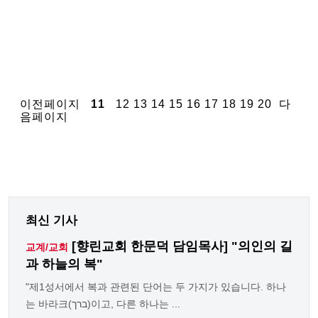
이전페이지
11
12
13
14
15
16
17
18
19
20
다
음페이지
최신 기사
[향린교회 한문덕 담임목사] "의인의 길
교계/교회
과 하늘의 복"
"제1성서에서 복과 관련된 단어는 두 가지가 있습니다. 하나
는 바라크(ברך)이고, 다른 하나는 ...