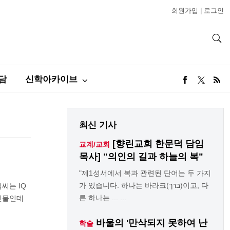
회원가입
|
로그인
담
신학아카이브
최신 기사
[향린교회 한문덕 담임
교계/교회
목사] "의인의 길과 하늘의 복"
"제1성서에서 복과 관련된 단어는 두 가지
가 있습니다. 하나는 바라크(ברך)이고, 다
씨는 IQ
른 하나는 ... ...
 인물인데
바울의 '만삭되지 못하여 난
학술