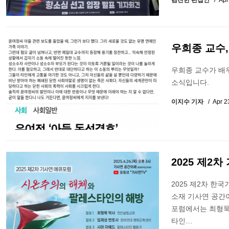
김진한 편집인
Apr
우희종 교수,
우희종 교수가 배
소식입니다.
이지수 기자
Apr 2
2025 제2
2025 제2차 한
소재 기사연 공간
포럼에서는 최형묵
타인…