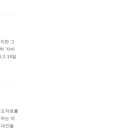
위치한 그
하 '자비
고 14일
 보도자료를
기하는 악
 대안을