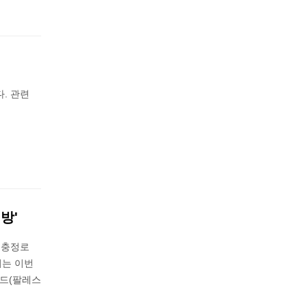
. 관련
방'
 충정로
리는 이번
예드(팔레스