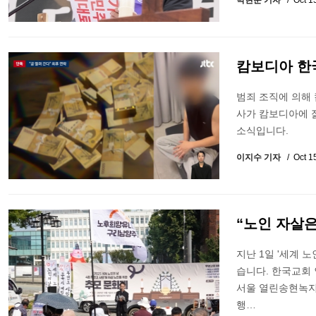
박현준 기자
Oct 1
캄보디아 한
범죄 조직에 의해
사가 캄보디아에 젊
소식입니다.
이지수 기자
Oct 1
“노인 자살은
지난 1일 '세계 
습니다. 한국교회
서울 열린송현녹지
행…