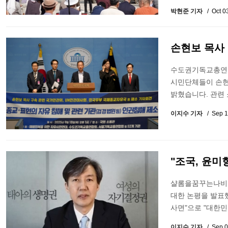
박현준 기자
Oct 0
손현보 목사
수도권기독교총연합
시민단체들이 손현
밝혔습니다. 관련
이지수 기자
Sep 1
"조국, 윤미
샬롬을꿈꾸는나비행
대한 논평을 발표했
사면"으로 "대한
이지수 기자
Sep 0