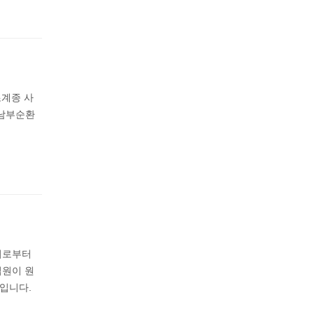
조계종 사
 남부순환
회로부터
법원이 원
입니다.