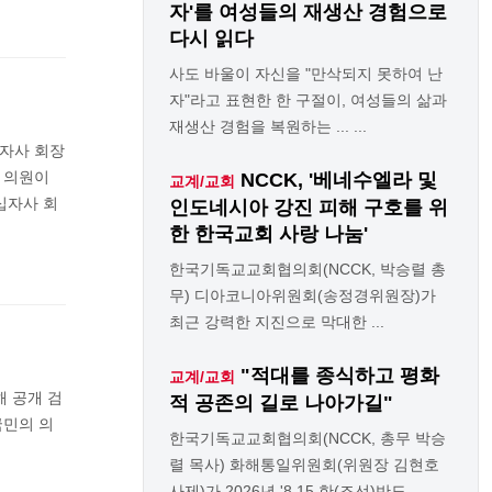
자'를 여성들의 재생산 경험으로
다시 읽다
사도 바울이 자신을 "만삭되지 못하여 난
자"라고 표현한 한 구절이, 여성들의 삶과
재생산 경험을 복원하는 ... ...
십자사 회장
 의원이
NCCK, '베네수엘라 및
교계/교회
십자사 회
인도네시아 강진 피해 구호를 위
한 한국교회 사랑 나눔'
한국기독교교회협의회(NCCK, 박승렬 총
무) 디아코니아위원회(송정경위원장)가
최근 강력한 지진으로 막대한 ...
"적대를 종식하고 평화
교계/교회
 공개 검
적 공존의 길로 나아가길"
국민의 의
한국기독교교회협의회(NCCK, 총무 박승
렬 목사) 화해통일위원회(위원장 김현호
사제)가 2026년 '8.15 한(조선)반도 ...