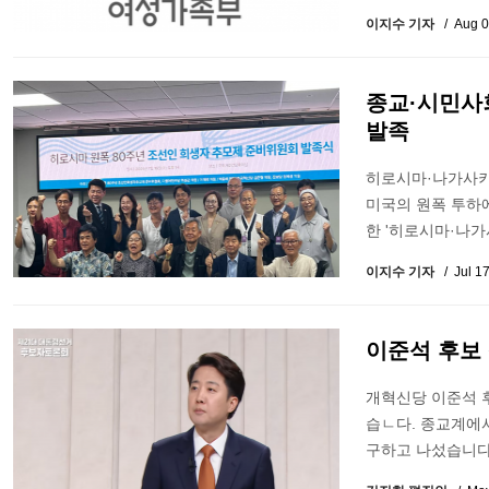
이지수 기자
Aug 0
종교·시민사
발족
히로시마·나가사키
미국의 원폭 투하
한 '히로시마·나
이지수 기자
Jul 1
이준석 후보 
개혁신당 이준석 후
습ㄴ다. 종교계에서
구하고 나섰습니다