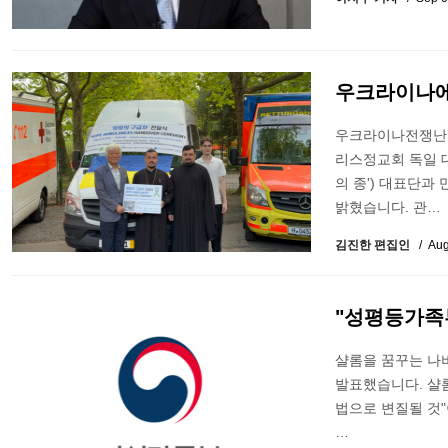
우크라이나에
우크라이나전쟁난민
리스정교회 독일 대
의 종') 대표단과
밝혔습니다. 관…
김진한 편집인
Aug
"성평등가족
샬롬을 꿈꾸는 나
발표했습니다. 샬
법으로 변질될 것
…