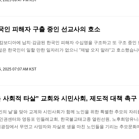
5, 2025 09:47 PM KST
국인 피해자 구출 중인 선교사의 호소
 캄보디아에 납치·감금된 한국인 피해자 수십명을 구조하고 또 구조 중인 
은 한국인이 일할 만한 일자리가 없으니 "제발 오지 말라"고 호소했습니
5, 2025 07:07 AM KST
 사회적 타살” 교회와 시민사회, 제도적 대책 촉구
노인의 날'을 맞아 교계와 시민사회가 함께 노인을 위한 특별한 추모의 자리
 인권센터와 영등포 민들레교회, 한국불교태고종 열린선원, 노후희망유니
광장에서 무연고 사망자와 자살로 생을 마친 노인들을 기리는 추모문화