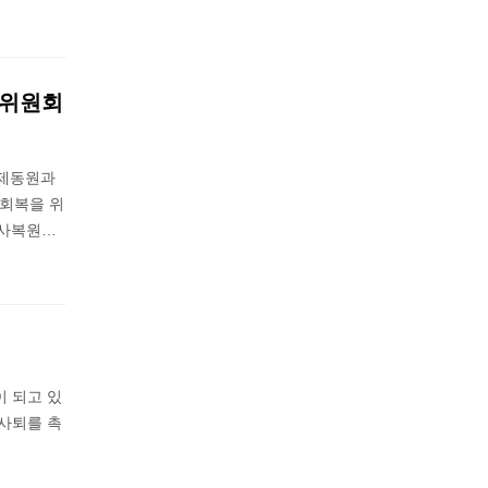
비위원회
강제동원과
예회복을 위
역사복원…
이 되고 있
 사퇴를 촉