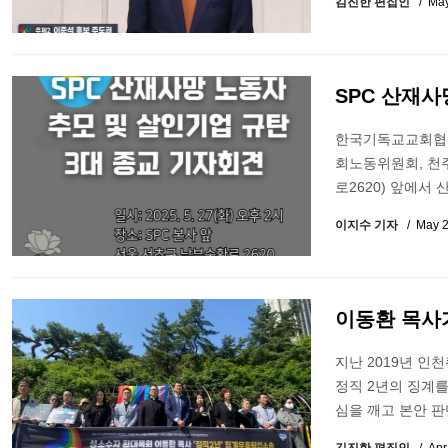
김진한 편집인
May
SPC 산재사
한국기독교교회협의
회노동위원회, 천
로2620) 앞에서
이지수 기자
May 2
이동환 목사가
지난 2019년 
정직 2년의 징계를
심을 깨고 본안 판