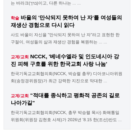
는 바라크(ברך)이고, 다른 하나는 ... ...
바울의 '만삭되지 못하여 난 자'를 여성들의
학술
재생산 경험으로 다시 읽다
사도 바울이 자신을 "만삭되지 못하여 난 자"라고 표현한 한
구절이, 여성들의 삶과 재생산 경험을 복원하는 ... ...
NCCK, '베네수엘라 및 인도네시아 강
교계/교회
진 피해 구호를 위한 한국교회 사랑 나눔'
한국기독교교회협의회(NCCK, 박승렬 총무) 디아코니아위원
회(송정경위원장)가 최근 강력한 지진으로 막대한 ...
"적대를 종식하고 평화적 공존의 길로
교계/교회
나아가길"
한국기독교교회협의회(NCCK, 총무 박승렬 목사) 화해통일
위원회(위원장 김현호 사제)가 2026년 '8.15 한(조선)반도 ...