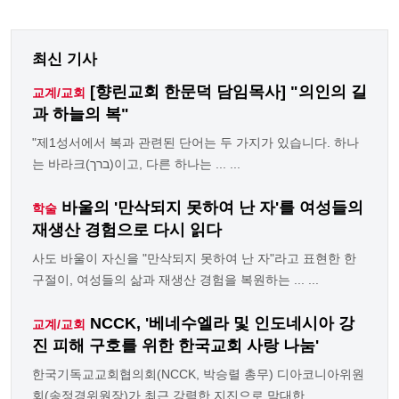
최신 기사
[향린교회 한문덕 담임목사] "의인의 길
교계/교회
과 하늘의 복"
"제1성서에서 복과 관련된 단어는 두 가지가 있습니다. 하나
는 바라크(ברך)이고, 다른 하나는 ... ...
바울의 '만삭되지 못하여 난 자'를 여성들의
학술
재생산 경험으로 다시 읽다
사도 바울이 자신을 "만삭되지 못하여 난 자"라고 표현한 한
구절이, 여성들의 삶과 재생산 경험을 복원하는 ... ...
NCCK, '베네수엘라 및 인도네시아 강
교계/교회
진 피해 구호를 위한 한국교회 사랑 나눔'
한국기독교교회협의회(NCCK, 박승렬 총무) 디아코니아위원
회(송정경위원장)가 최근 강력한 지진으로 막대한 ...