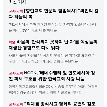
최신 기사
[향린교회 한문덕 담임목사] "의인의 길
교계/교회
과 하늘의 복"
"제1성서에서 복과 관련된 단어는 두 가지가 있습니다. 하나
는 바라크(ברך)이고, 다른 하나는 ... ...
바울의 '만삭되지 못하여 난 자'를 여성들의
학술
재생산 경험으로 다시 읽다
사도 바울이 자신을 "만삭되지 못하여 난 자"라고 표현한 한
구절이, 여성들의 삶과 재생산 경험을 복원하는 ... ...
NCCK, '베네수엘라 및 인도네시아 강
교계/교회
진 피해 구호를 위한 한국교회 사랑 나눔'
한국기독교교회협의회(NCCK, 박승렬 총무) 디아코니아위원
회(송정경위원장)가 최근 강력한 지진으로 막대한 ...
"적대를 종식하고 평화적 공존의 길로
교계/교회