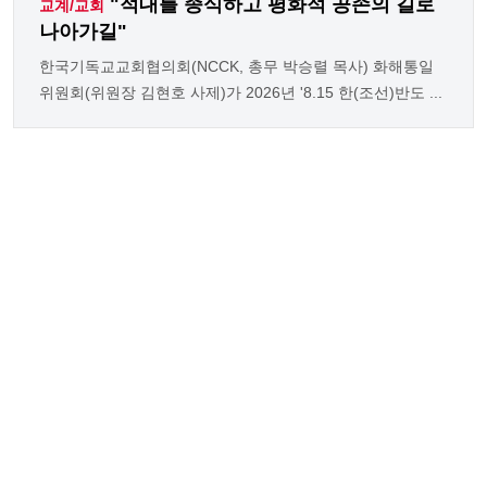
"적대를 종식하고 평화적 공존의 길로
교계/교회
나아가길"
한국기독교교회협의회(NCCK, 총무 박승렬 목사) 화해통일
위원회(위원장 김현호 사제)가 2026년 '8.15 한(조선)반도 ...