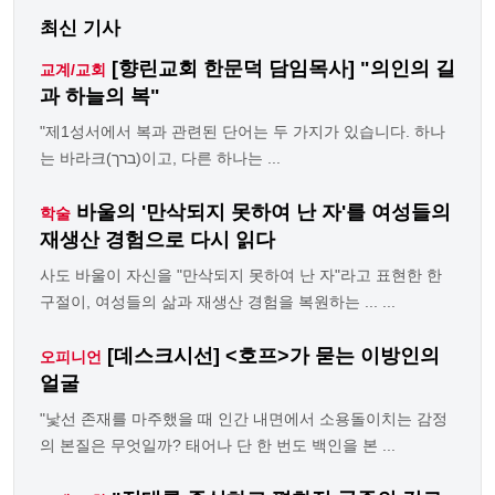
최신 기사
[향린교회 한문덕 담임목사] "의인의 길
교계/교회
과 하늘의 복"
"제1성서에서 복과 관련된 단어는 두 가지가 있습니다. 하나
는 바라크(ברך)이고, 다른 하나는 ...
바울의 '만삭되지 못하여 난 자'를 여성들의
학술
재생산 경험으로 다시 읽다
사도 바울이 자신을 "만삭되지 못하여 난 자"라고 표현한 한
구절이, 여성들의 삶과 재생산 경험을 복원하는 ... ...
[데스크시선] <호프>가 묻는 이방인의
오피니언
얼굴
"낯선 존재를 마주했을 때 인간 내면에서 소용돌이치는 감정
의 본질은 무엇일까? 태어나 단 한 번도 백인을 본 ...