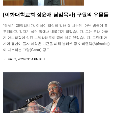
[이화대학교회 장윤재 담임목사] 구원의 우물들
"창세기 26장입니다. 이삭이 열심히 일해 잘 사는데, 아닌 밤중에 홍
두깨라고, 갑자기 살던 땅에서 내쫓기게 되었습니다. 그는 원래 아버
지 아브라함이 살던 브엘라해로이 땅에 살고 있었습니다. 그런데 거
기에 흉년이 들자 이삭은 기근을 피해 블레셋 왕 아비멜렉(Ǎḇîmeleḵ)
이 다스리는 그랄(Gerar) 땅으…
Jun 02, 2026 03:34 PM KST