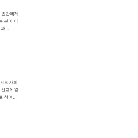
서 인간에게
는 분이 아
님과 …
며 지역사회
회 선교위원
로 참여…