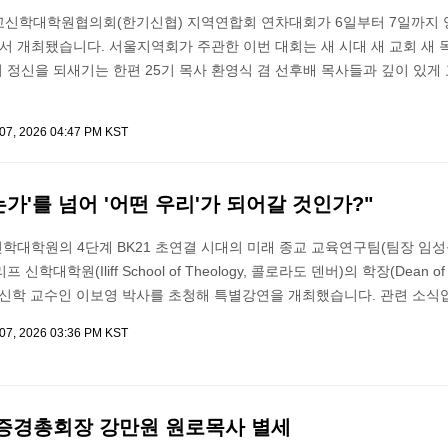
교신학대학원협의회(한기신협) 지역연합회 연차대회가 6일부터 7일까지 
 개최됐습니다. 서울지역회가 주관한 이번 대회는 새 시대 새 교회 새 
 정신을 되새기는 한편 25기 목사 환영식 겸 선후배 목사들과 깊이 있게
 07, 2026 04:47 PM KST
는가'를 넘어 '어떤 우리'가 되어갈 것인가?"
대학원의 4단계 BK21 초연결 시대의 미래 종교 교육연구팀(팀장 임성
학대학원(Iliff School of Theology, 콜로라도 덴버)의 학장(Dean of 
 실천신학 교수인 이보영 박사를 초청해 특별강연을 개최했습니다. 관련 소식
 07, 2026 03:36 PM KST
 증경총회장 강만원 원로목사 별세