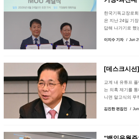
한국기독교장로회 
은 지난 24일 기
답해 나가기로 했
이지수 기자
Jun 2
[데스크시선
교계 내 유튜프 플랫
는 의혹 제기를 
니면 말고식의 무
김진한 편집인
Jun
"백인우월주