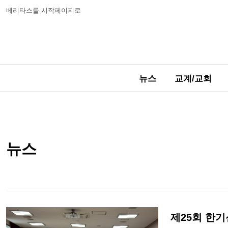
베리타스를 시작페이지로
뉴스
교계/교회
뉴스
제25회 한