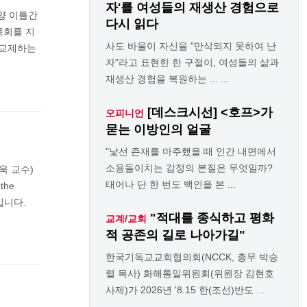
자'를 여성들의 재생산 경험으로
양 이틀간
다시 읽다
목회를 지
사도 바울이 자신을 "만삭되지 못하여 난
 교제하는
자"라고 표현한 한 구절이, 여성들의 삶과
재생산 경험을 복원하는 ... ...
[데스크시선] <호프>가
오피니언
묻는 이방인의 얼굴
"낯선 존재를 마주했을 때 인간 내면에서
소용돌이치는 감정의 본질은 무엇일까?
욱 교수)
태어나 단 한 번도 백인을 본 ...
the
입니다.
"적대를 종식하고 평화
교계/교회
적 공존의 길로 나아가길"
한국기독교교회협의회(NCCK, 총무 박승
렬 목사) 화해통일위원회(위원장 김현호
사제)가 2026년 '8.15 한(조선)반도 ...