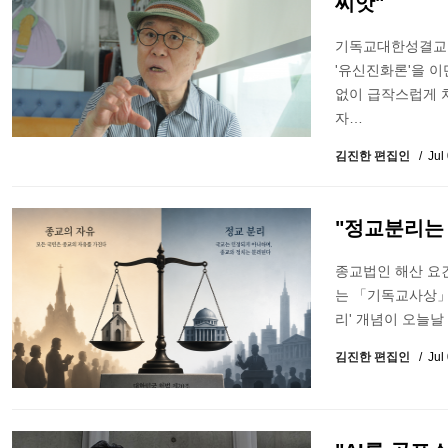
씨앗"
기독교대한성결교회(
'유신진화론'을 
없이 급작스럽게 
자…
김진한 편집인
Jul
"정교분리는 
종교법인 해산 요
는 「기독교사상」(
리' 개념이 오늘날
김진한 편집인
Jul