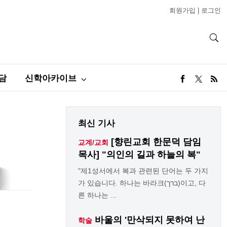
회원가입
|
로그인
담
신학아카이브
최신 기사
[향린교회 한문덕 담임
교계/교회
목사] "의인의 길과 하늘의 복"
"제1성서에서 복과 관련된 단어는 두 가지
가 있습니다. 하나는 바라크(ברך)이고, 다
른 하나는 ...
바울의 '만삭되지 못하여 난
학술