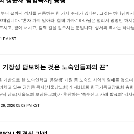
회 장윤재 담임목사] 동행
음부터 끝까지 성서를 관통하는 한 가지 주제가 있다면, 그것은 하나님께
대입니다. "혼자 가지 말아라. 함께 가자." 하나님은 멀리서 명령만 하시
르시고, 곁에 서시고, 함께 길을 걸으시는 분입니다. 성서의 역사는 하나
01 PM KST
의 기장성 담보하는 것은 노숙인들과의 끈"
 기반으로 한 노숙인학교 '옹달샘' 개원 등 노숙인 사역의 열매를 맺으
 끼치고 있는 권영종 목사(서울남노회)가 제110회 한국기독교장로회 총
규남 장로(서울노회 보광동교회)가 후원하는 '특수선교 사례 발표회' 강사
 29, 2026 05:08 PM KST
MOU 체결식 가져