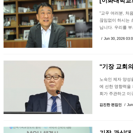
[이화대학교
"교우 여러분, 처
끊임없이 하시는 초
닙니다. 우리를 부
Jun 30, 2026 03:
"기장 교회
노숙인 제자 양성을
에 선한 영향력을
회가 주관하고 이
김진한 편집인
Jun
기장-과신대 