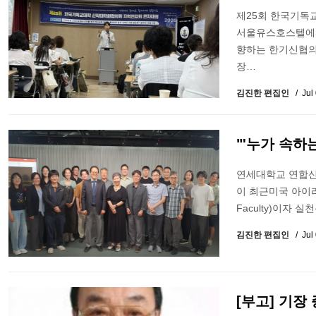
제25회 한국기독
서울유스호스텔에서
향하는 한기신협의
장…
김진한 편집인
Jul
"'누가 속하
연세대학교 연합신학
이 최근미국 아이리프 신
Faculty)이자
김진한 편집인
Jul
[부고] 기장