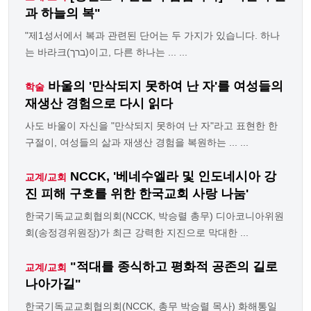
과 하늘의 복"
"제1성서에서 복과 관련된 단어는 두 가지가 있습니다. 하나
는 바라크(ברך)이고, 다른 하나는 ... ...
바울의 '만삭되지 못하여 난 자'를 여성들의
학술
재생산 경험으로 다시 읽다
사도 바울이 자신을 "만삭되지 못하여 난 자"라고 표현한 한
구절이, 여성들의 삶과 재생산 경험을 복원하는 ... ...
NCCK, '베네수엘라 및 인도네시아 강
교계/교회
진 피해 구호를 위한 한국교회 사랑 나눔'
한국기독교교회협의회(NCCK, 박승렬 총무) 디아코니아위원
회(송정경위원장)가 최근 강력한 지진으로 막대한 ...
"적대를 종식하고 평화적 공존의 길로
교계/교회
나아가길"
한국기독교교회협의회(NCCK, 총무 박승렬 목사) 화해통일