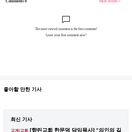
좋아할 만한 기사
최신 기사
[향린교회 한문덕 담임목사] "의인의 길
교계/교회