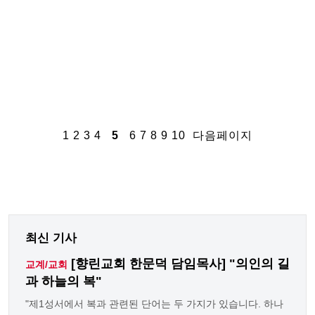
1
2
3
4
5
6
7
8
9
10
다음페이지
최신 기사
[향린교회 한문덕 담임목사] "의인의 길
교계/교회
과 하늘의 복"
"제1성서에서 복과 관련된 단어는 두 가지가 있습니다. 하나