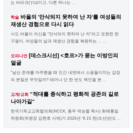
는 바라크(ברך)이고, 다른 하나는 ...
바울의 '만삭되지 못하여 난 자'를 여성들의
학술
재생산 경험으로 다시 읽다
사도 바울이 자신을 "만삭되지 못하여 난 자"라고 표현한 한
구절이, 여성들의 삶과 재생산 경험을 복원하는 ... ...
[데스크시선] <호프>가 묻는 이방인의
오피니언
얼굴
"낯선 존재를 마주했을 때 인간 내면에서 소용돌이치는 감정
의 본질은 무엇일까? 태어나 단 한 번도 백인을 본 ...
"적대를 종식하고 평화적 공존의 길로
교계/교회
나아가길"
한국기독교교회협의회(NCCK, 총무 박승렬 목사) 화해통일
위원회(위원장 김현호 사제)가 2026년 '8.15 한(조선)반도 ...