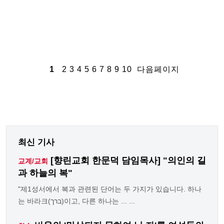
1
2
3
4
5
6
7
8
9
10
다음페이지
최신 기사
[향린교회 한문덕 담임목사] "의인의 길
교계/교회
과 하늘의 복"
"제1성서에서 복과 관련된 단어는 두 가지가 있습니다. 하나
는 바라크(ברך)이고, 다른 하나는 ... ...