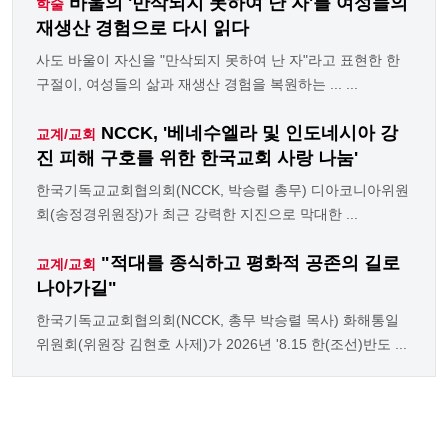
바울의 '만삭되지 못하여 난 자'를 여성들의
학술
재생산 경험으로 다시 읽다
사도 바울이 자신을 "만삭되지 못하여 난 자"라고 표현한 한
구절이, 여성들의 삶과 재생산 경험을 복원하는 ... ...
NCCK, '베네수엘라 및 인도네시아 강
교계/교회
진 피해 구호를 위한 한국교회 사랑 나눔'
한국기독교교회협의회(NCCK, 박승렬 총무) 디아코니아위원
회(송정경위원장)가 최근 강력한 지진으로 막대한 ...
"적대를 종식하고 평화적 공존의 길로
교계/교회
나아가길"
한국기독교교회협의회(NCCK, 총무 박승렬 목사) 화해통일
위원회(위원장 김현호 사제)가 2026년 '8.15 한(조선)반도 ...