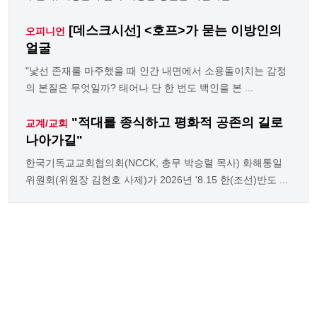
[데스크시선] <호프>가 묻는 이방인의
오피니언
얼굴
"낯선 존재를 마주했을 때 인간 내면에서 소용돌이치는 감정
의 본질은 무엇일까? 태어나 단 한 번도 백인을 본 ...
"적대를 종식하고 평화적 공존의 길로
교계/교회
나아가길"
한국기독교교회협의회(NCCK, 총무 박승렬 목사) 화해통일
위원회(위원장 김현호 사제)가 2026년 '8.15 한(조선)반도 ...