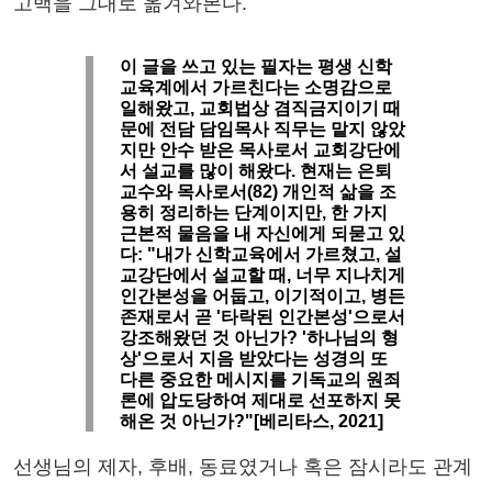
고백을 그대로 옮겨와본다.
이 글을 쓰고 있는 필자는 평생 신학
교육계에서 가르친다는 소명감으로
일해왔고, 교회법상 겸직금지이기 때
문에 전담 담임목사 직무는 맡지 않았
지만 안수 받은 목사로서 교회강단에
서 설교를 많이 해왔다. 현재는 은퇴
교수와 목사로서(82) 개인적 삶을 조
용히 정리하는 단계이지만, 한 가지
근본적 물음을 내 자신에게 되묻고 있
다: "내가 신학교육에서 가르쳤고, 설
교강단에서 설교할 때, 너무 지나치게
인간본성을 어둡고, 이기적이고, 병든
존재로서 곧 '타락된 인간본성'으로서
강조해왔던 것 아닌가? '하나님의 형
상'으로서 지음 받았다는 성경의 또
다른 중요한 메시지를 기독교의 원죄
론에 압도당하여 제대로 선포하지 못
해온 것 아닌가?"[베리타스, 2021]
선생님의 제자, 후배, 동료였거나 혹은 잠시라도 관계