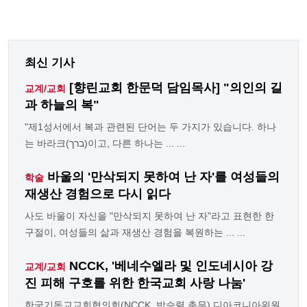
최신 기사
[향린교회 한문덕 담임목사] "의인의 길
교계/교회
과 하늘의 복"
"제1성서에서 복과 관련된 단어는 두 가지가 있습니다. 하나
는 바라크(ברך)이고, 다른 하나는 ... ...
바울의 '만삭되지 못하여 난 자'를 여성들의
학술
재생산 경험으로 다시 읽다
사도 바울이 자신을 "만삭되지 못하여 난 자"라고 표현한 한
구절이, 여성들의 삶과 재생산 경험을 복원하는 ... ...
NCCK, '베네수엘라 및 인도네시아 강
교계/교회
진 피해 구호를 위한 한국교회 사랑 나눔'
한국기독교교회협의회(NCCK, 박승렬 총무) 디아코니아위원