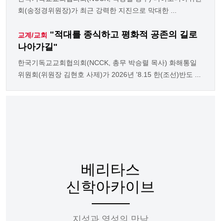
회(송정경위원장)가 최근 강력한 지진으로 막대한 ...
"적대를 종식하고 평화적 공존의 길로
교계/교회
나아가길"
한국기독교교회협의회(NCCK, 총무 박승렬 목사) 화해통일
위원회(위원장 김현호 사제)가 2026년 '8.15 한(조선)반도 ...
베리타스
신학아카이브
지성과 영성의 만남